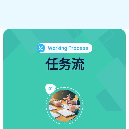
Working Process
任务流
01